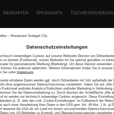
BIERGARTEN
SPEISEKARTE
TISCHRESERVIERUNG
TAKT
Datenschutzeinstellungen
chnisch notwendigen Cookies auf unserer Webseite Dienste von Drittanbieter
en zu können (Funktional), unsere Webseite für Sie optimal gestalten zu könn
, sowie für personalisierte Werbung (Marketing) .Um diese Dienste verwenden 
e können Sie jederzeit widerrufen. Weitere Informationen finden Sie in unserer
n Sie unter
Impressum
.
bseite erhobene Daten werden ggf. durch Drittanbieter mit Sitz außerhalb de
USA) ohne angemessenes Datenschutzniveau verarbeitet. Indem Sie auf „Alle 
 Funktional und/oder Analytics/Statistiken und/oder Marketing in Verbindung
stimmen Sie der Datenverarbeitung zu. Durch drücken der Schaltfläche „Alle a
nd es werden nur technisch notwendige Cookies eingesetzt. Diese Einstellun
abändern (z. B. über den Link „Cookie-Einstellungen“ im Fußbereich der Websi
e auch einer Verarbeitung Ihrer Daten in den USA gem. Art. 49 Abs. 1 lit. a)
f bewertet die USA als ein Land mit einem unzureichenden Datenschutznivea
e Daten von US-Behörden zu Kontroll- und Überwachungszwecken verarbeitet