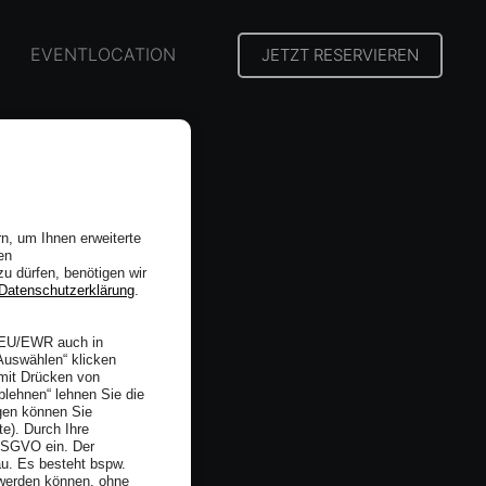
EVENTLOCATION
JETZT RESERVIEREN
n, um Ihnen erweiterte
en
zu dürfen, benötigen wir
Datenschutzerklärung
.
r EU/EWR auch in
Auswählen“ klicken
 mit Drücken von
blehnen“ lehnen Sie die
gen können Sie
te). Durch Ihre
 DSGVO ein. Der
u. Es besteht bspw.
 werden können, ohne