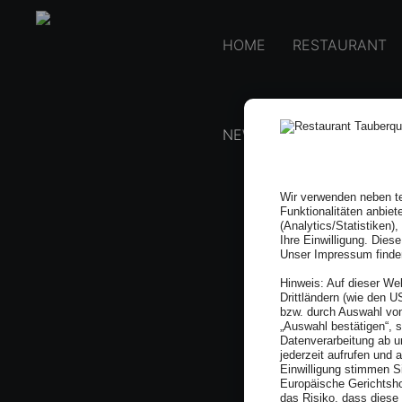
HOME
RESTAURANT
NEWS & EVENTS
KON
Wir verwenden neben te
Funktionalitäten anbiet
(Analytics/Statistiken)
Ihre Einwilligung. Dies
Unser Impressum finde
Hinweis: Auf dieser We
Drittländern (wie den 
bzw. durch Auswahl von
„Auswahl bestätigen“, 
Datenverarbeitung ab u
jederzeit aufrufen und 
Einwilligung stimmen Si
Europäische Gerichtsho
das Risiko, dass dies