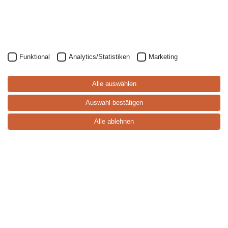
Funktional
Analytics/Statistiken
Marketing
S
p
ei
s
e
-
k
a
rt
Alle auswählen
e
Auswahl bestätigen
Alle ablehnen