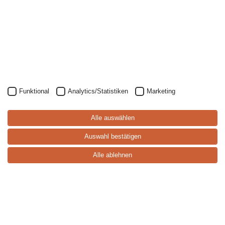
Funktional
Analytics/Statistiken
Marketing
S
p
ei
s
e
-
k
a
rt
Alle auswählen
e
Auswahl bestätigen
Alle ablehnen
Weihnachtsfeier 2026