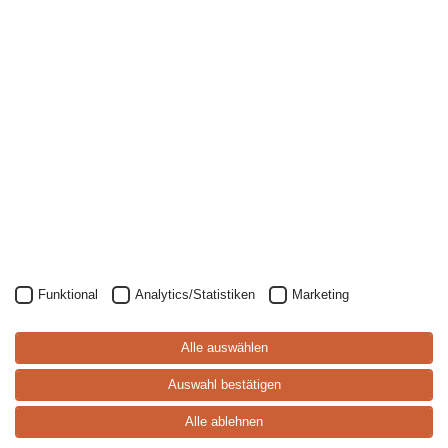
Funktional
Analytics/Statistiken
Marketing
S
p
ei
s
e
-
k
a
rt
Alle auswählen
e
Auswahl bestätigen
Alle ablehnen