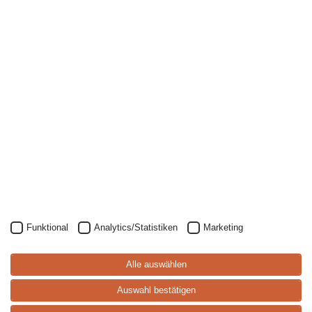
Funktional
Analytics/Statistiken
Marketing
S
p
ei
s
e
-
k
a
rt
Alle auswählen
e
Auswahl bestätigen