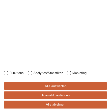
Funktional
Analytics/Statistiken
Marketing
S
p
ei
s
e
-
k
a
rt
Alle auswählen
e
Auswahl bestätigen
Alle ablehnen