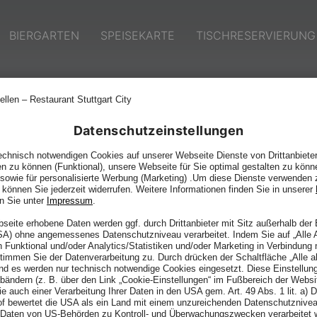
BIERGARTEN
SPEISEKARTE
TISCHRESERVIERUNG
TAKT
Datenschutzeinstellungen
chnisch notwendigen Cookies auf unserer Webseite Dienste von Drittanbieter
en zu können (Funktional), unsere Webseite für Sie optimal gestalten zu könn
, sowie für personalisierte Werbung (Marketing) .Um diese Dienste verwenden 
e können Sie jederzeit widerrufen. Weitere Informationen finden Sie in unserer
n Sie unter
Impressum
.
bseite erhobene Daten werden ggf. durch Drittanbieter mit Sitz außerhalb de
USA) ohne angemessenes Datenschutzniveau verarbeitet. Indem Sie auf „Alle 
 Funktional und/oder Analytics/Statistiken und/oder Marketing in Verbindung
stimmen Sie der Datenverarbeitung zu. Durch drücken der Schaltfläche „Alle a
nd es werden nur technisch notwendige Cookies eingesetzt. Diese Einstellun
abändern (z. B. über den Link „Cookie-Einstellungen“ im Fußbereich der Websi
e auch einer Verarbeitung Ihrer Daten in den USA gem. Art. 49 Abs. 1 lit. a)
f bewertet die USA als ein Land mit einem unzureichenden Datenschutznivea
e Daten von US-Behörden zu Kontroll- und Überwachungszwecken verarbeitet