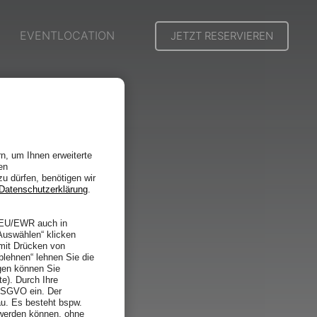
EVENTLOCATION
JETZT RESERVIEREN
n, um Ihnen erweiterte
en
zu dürfen, benötigen wir
Datenschutzerklärung
.
r EU/EWR auch in
Auswählen“ klicken
 mit Drücken von
blehnen“ lehnen Sie die
gen können Sie
te). Durch Ihre
 DSGVO ein. Der
u. Es besteht bspw.
 werden können, ohne