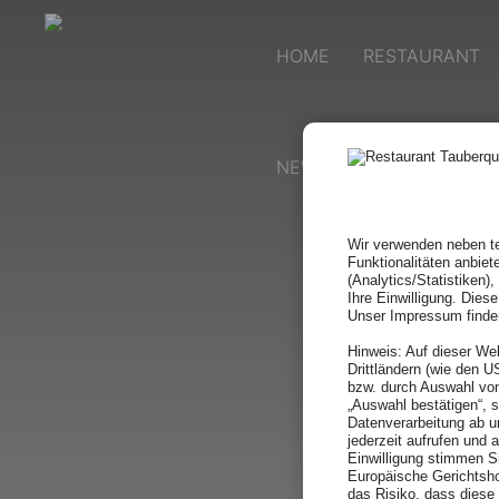
HOME
RESTAURANT
NEWS & EVENTS
KON
Wir verwenden neben te
Funktionalitäten anbiet
(Analytics/Statistiken)
Ihre Einwilligung. Dies
Unser Impressum finde
Hinweis: Auf dieser We
Drittländern (wie den 
bzw. durch Auswahl von
„Auswahl bestätigen“, 
Datenverarbeitung ab u
jederzeit aufrufen und 
Einwilligung stimmen Si
Europäische Gerichtsho
das Risiko, dass dies