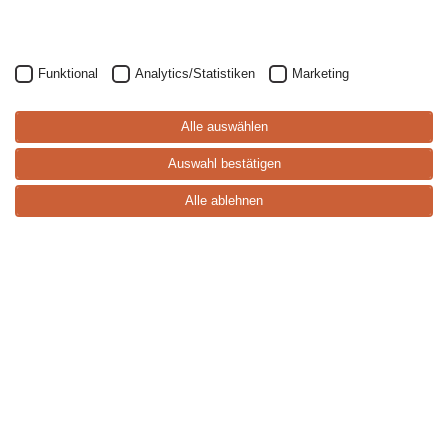
Funktional
Analytics/Statistiken
Marketing
S
p
ei
s
e
-
k
a
rt
Alle auswählen
e
Auswahl bestätigen
Alle ablehnen
Lemberger trocken
Ein leichter, aber dennoch