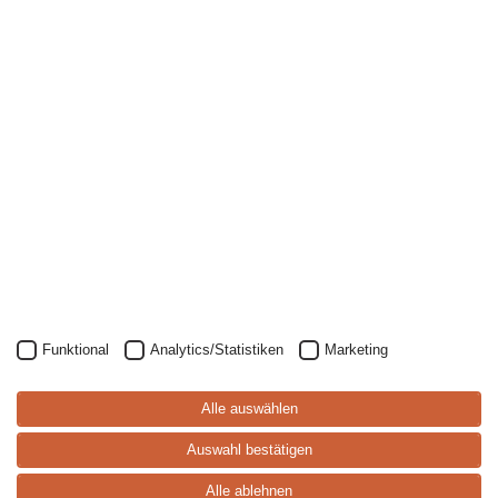
Funktional
Analytics/Statistiken
Marketing
S
p
ei
s
e
-
k
a
rt
Alle auswählen
e
Auswahl bestätigen
Alle ablehnen