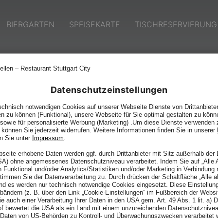
BIERGARTEN
SPEISEKARTE
TISCHRESERVIERUNG
TAKT
Datenschutzeinstellungen
chnisch notwendigen Cookies auf unserer Webseite Dienste von Drittanbieter
en zu können (Funktional), unsere Webseite für Sie optimal gestalten zu könn
, sowie für personalisierte Werbung (Marketing) .Um diese Dienste verwenden 
e können Sie jederzeit widerrufen. Weitere Informationen finden Sie in unserer
n Sie unter
Impressum
.
bseite erhobene Daten werden ggf. durch Drittanbieter mit Sitz außerhalb de
USA) ohne angemessenes Datenschutzniveau verarbeitet. Indem Sie auf „Alle 
 Funktional und/oder Analytics/Statistiken und/oder Marketing in Verbindung
stimmen Sie der Datenverarbeitung zu. Durch drücken der Schaltfläche „Alle a
nd es werden nur technisch notwendige Cookies eingesetzt. Diese Einstellun
abändern (z. B. über den Link „Cookie-Einstellungen“ im Fußbereich der Websi
e auch einer Verarbeitung Ihrer Daten in den USA gem. Art. 49 Abs. 1 lit. a)
f bewertet die USA als ein Land mit einem unzureichenden Datenschutznivea
e Daten von US-Behörden zu Kontroll- und Überwachungszwecken verarbeitet