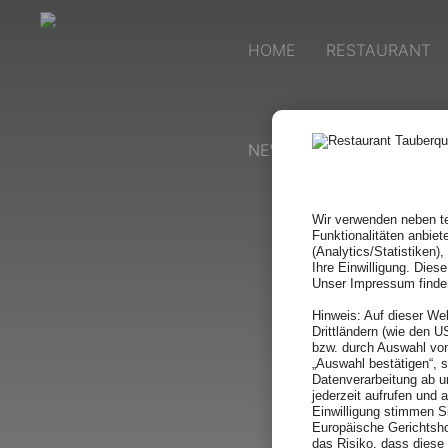
HOME
RESTAURANT
NEWS & EVENTS
KON
Wir verwenden neben te
Funktionalitäten anbiet
(Analytics/Statistiken)
Ihre Einwilligung. Dies
Unser Impressum finde
Hinweis: Auf dieser We
Drittländern (wie den 
bzw. durch Auswahl von
„Auswahl bestätigen“, 
Datenverarbeitung ab u
jederzeit aufrufen und 
Einwilligung stimmen Si
Europäische Gerichtsho
das Risiko, dass dies