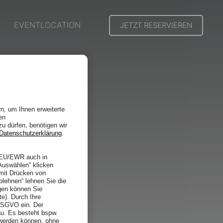
EVENTLOCATION
JETZT RESERVIEREN
n, um Ihnen erweiterte
en
zu dürfen, benötigen wir
Datenschutzerklärung
.
r EU/EWR auch in
Auswählen“ klicken
 mit Drücken von
blehnen“ lehnen Sie die
gen können Sie
te). Durch Ihre
 DSGVO ein. Der
u. Es besteht bspw.
 werden können, ohne